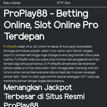
Buku Mimpi
RTP Slot
ProPlay88 - Betting
Online, Slot Online Pro
Terdepan
ProPlay88
adalah situs slot online terdepan di Asia yang menyediakan
berbagai permainan populer seperti live casino, sportsbook, tangkas,
esports, tembak ikan hingga togel.Sebagai brand yang memiliki fokus pada
kualitas, ProPlay88 selalu berusaha untuk memberikan pengalaman bermain
terbaik bagi semua pemainnya. Di ProPlay88, kenyamanan dan keamanan
pemain adalah prioritas utama kami. Kami menggunakan teknologi enkripsi
terkini untuk memastikan keamanan data pribadi dan transaksi keuangan
pemain kami. Selain itu, kami juga memiliki layanan pelanggan 24/7 yang siap
membantu pemain dengan segala kebutuhannya.
Menangkan Jackpot
Terbesar di Situs Resmi
ProPlay88