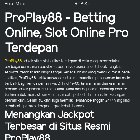
Buku Mimpi
RTP Slot
ProPlay88 - Betting
Online, Slot Online Pro
Terdepan
ProPlay88
adalah situs slot online terdepan di Asia yang menyediakan
berbagai permainan populer seperti live casino, sportsbook, tangkas,
esports, tembak ikan hingga togel.Sebagai brand yang memiliki fokus pada
kualitas, ProPlay88 selalu berusaha untuk memberikan pengalaman bermain
terbaik bagi semua pemainnya. Di ProPlay88, kenyamanan dan keamanan
pemain adalah prioritas utama kami. Kami menggunakan teknologi enkripsi
terkini untuk memastikan keamanan data pribadi dan transaksi keuangan
pemain kami. Selain itu, kami juga memiliki layanan pelanggan 24/7 yang siap
membantu pemain dengan segala kebutuhannya.
Menangkan Jackpot
Terbesar di Situs Resmi
ProPlay88