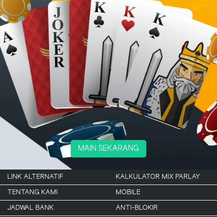
MAIN SEKARANG
LINK ALTERNATIF
KALKULATOR MIX PARLAY
TENTANG KAMI
MOBILE
JADWAL BANK
ANTI-BLOKIR